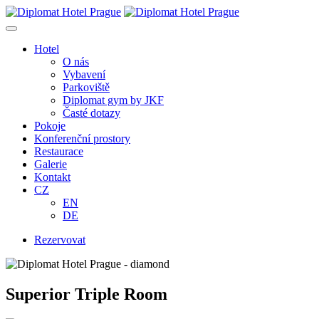
Přeskočit
na
obsah
Hotel
O nás
Vybavení
Parkoviště
Diplomat gym by JKF
Časté dotazy
Pokoje
Konferenční prostory
Restaurace
Galerie
Kontakt
CZ
EN
DE
Rezervovat
Superior Triple Room