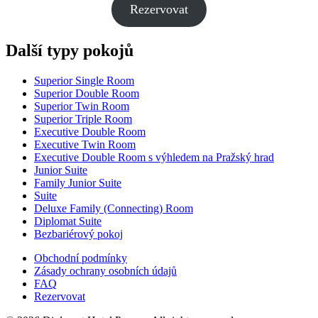
Rezervovat
Další typy pokojů
Superior Single Room
Superior Double Room
Superior Twin Room
Superior Triple Room
Executive Double Room
Executive Twin Room
Executive Double Room s výhledem na Pražský hrad
Junior Suite
Family Junior Suite
Suite
Deluxe Family (Connecting) Room
Diplomat Suite
Bezbariérový pokoj
Obchodní podmínky
Zásady ochrany osobních údajů
FAQ
Rezervovat